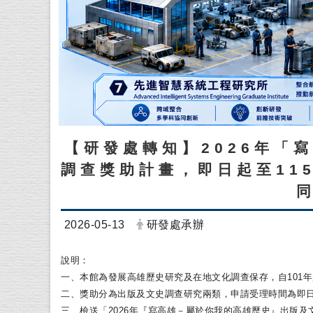
【研發處轉知】2026年「
調查獎助計畫，即日起至11
日期：
發布者：
2026-05-13
研發處承辦
說明：
一、本館為發展高雄歷史研究及在地文化調查保存，
自10
二、獎助分為出版及文史調查研究兩類，
申請受理時間為即日
三、檢送「2026年『寫高雄－屬於你我的高雄歷史』
出版及