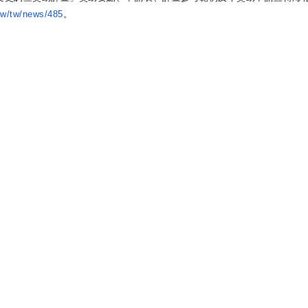
tw/tw/news/485
。