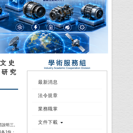
及文史
及研究
最新消息
法令規章
業務職掌
文件下載
閱說明三。
各1份；