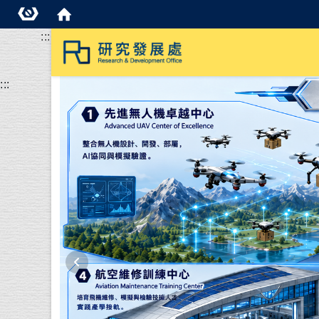
:::
:::