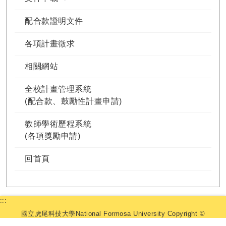
配合款證明文件
各項計畫徵求
相關網站
全校計畫管理系統
(配合款、鼓勵性計畫申請)
教師學術歷程系統
(各項獎勵申請)
回首頁
:::
國立虎尾科技大學National Formosa University Copyright ©
2025 研究發展處. All Rights Reserved.