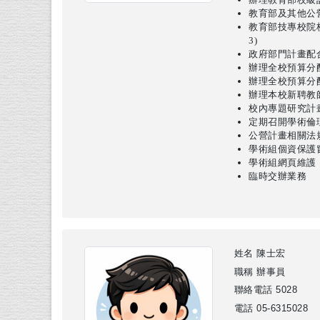
教育部及其他公
教育部技專校院校
3)
政府部門計畫配
辦理全校預算分
辦理全校預算分
辦理本校新聘教
校內專題研究計
定期召開學術倫
公營計畫相關法
學術組個資保護
學術組網頁維護
臨時交辦業務
姓名
陳士宏
職稱
辦事員
聯絡電話
5028
電話
05-6315028