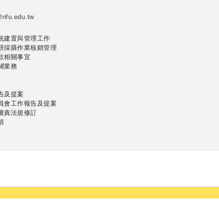
r@nfu.edu.tw
統建置與管理工作
研採購作業核銷管理
款相關事宜
關業務
告及提案
員會工作報告及提案
權責法規修訂
項
tional Formosa University Copyright © 2025 研究發展處. All Right
632雲林縣虎尾鎮文化路64號 聯絡電話05-6315566