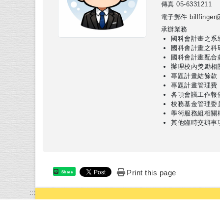
傳真
05-6331211
電子郵件
billfinge
承辦業務
國科會計畫之系
國科會計畫之科
國科會計畫配合
辦理校內獎勵相
專題計畫結餘款
專題計畫管理費
各項會議工作報
校務基金管理委
學術服務組相關
其他臨時交辦事
Print this page
Share
:::
國立虎尾科技大學Na