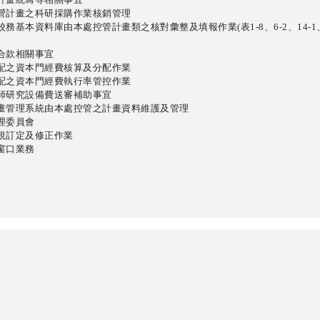
營計畫之科研採購作業核銷管理
務基本資料庫由本處控管計畫類之核對彙整及填報作業(表1-8、6-2、14-1、
合款相關事宜
配之資本門經費核算及分配作業
配之資本門經費執行率管控作業
師研究設備費送審補助事宜
畫管理系統由本處控管之計畫資料維護及管理
理委員會
規訂定及修正作業
窗口業務