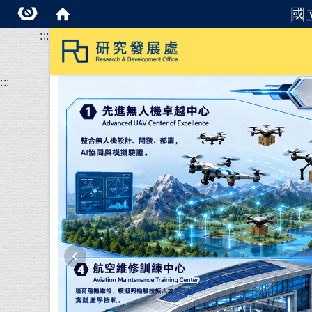
國
:::
:::