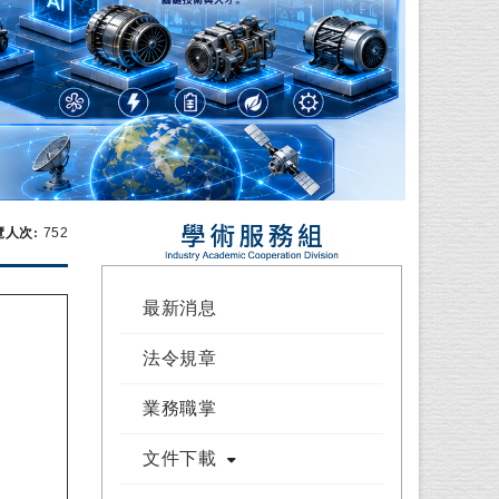
瀏覽次數：
覽人次:
752
最新消息
法令規章
業務職掌
文件下載