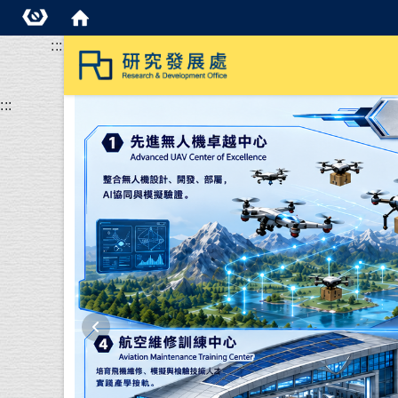
:::
:::