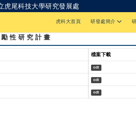
立虎尾科技大學研究發展處
跳到主要內容
虎科大首頁
研發處簡介
鼓勵性研究計畫
檔案下載
odt
odt
odt