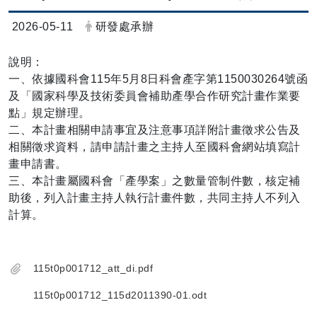
日期：
發布者：
2026-05-11
研發處承辦
說明：
一、依據國科會115年5月8日科會產字第1150030264號函
及「國家科學及技術委員會補助產學合作研究計畫作業要
點」規定辦理。
二、本計畫相關申請事宜及注意事項詳附計畫徵求公告及
相關徵求資料，請申請計畫之主持人至國科會網站填寫計
畫申請書。
三、本計畫屬國科會「產學案」之數量管制件數，核定補
助後，列入計畫主持人執行計畫件數，共同主持人不列入
計算。
115t0p001712_att_di.pdf
115t0p001712_115d2011390-01.odt