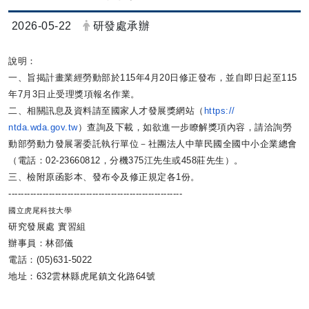
日期：
發布者：
2026-05-22
研發處承辦
說明：
一、旨揭計畫業經勞動部於115年4月20日修正發布，
並自即日起至115
年7月3日止受理獎項報名作業。
二、相關訊息及資料請至國家人才發展獎網站（
https://
ntda.wda.gov.tw
）查詢及下載，
如欲進一步瞭解獎項內容，
請洽詢勞
動部勞動力發展署委託執行單位－
社團法人中華民國全國中小企業總會
（電話：02-
23660812，分機375江先生或458莊先生）。
三、檢附原函影本、發布令及修正規定各1份。
------------------------------
--------------------------
國立虎尾科技大學
研究發展處 實習組
辦事員：林邵儀
電話：(05)631-5022
地址：632雲林縣虎尾鎮文化路64號