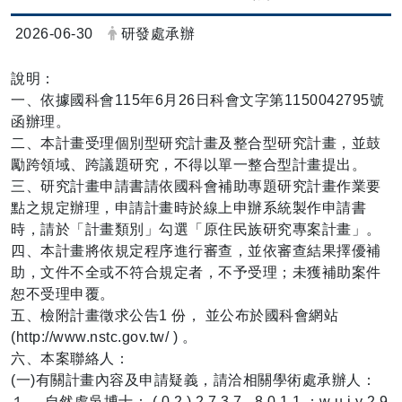
日期：
發布者：
2026-06-30
研發處承辦
說明：
一、依據國科會115年6月26日科會文字第1150042795號
函辦理。
二、本計畫受理個別型研究計畫及整合型研究計畫，並鼓
勵跨領域、跨議題研究，不得以單一整合型計畫提出。
三、研究計畫申請書請依國科會補助專題研究計畫作業要
點之規定辦理，申請計畫時於線上申辦系統製作申請書
時，請於「計畫類別」勾選「原住民族研究專案計畫」。
四、本計畫將依規定程序進行審查，並依審查結果擇優補
助，文件不全或不符合規定者，不予受理；未獲補助案件
恕不受理申覆。
五、檢附計畫徵求公告1 份， 並公布於國科會網站
(http://www.nstc.gov.tw/ ) 。
六、本案聯絡人：
(一)有關計畫內容及申請疑義，請洽相關學術處承辦人：
１ 、自然處吳博士： ( 0 2 ) 2 7 3 7 - 8 0 1 1 ；w u j y 2 9