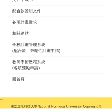
配合款證明文件
各項計畫徵求
相關網站
全校計畫管理系統
(配合款、鼓勵性計畫申請)
教師學術歷程系統
(各項獎勵申請)
回首頁
:::
國立虎尾科技大學National Formosa University Copyright ©
2025 研究發展處. All Rights Reserved.