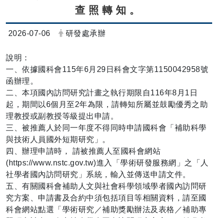
查照轉知。
日期：
發布者：
2026-07-06
研發處承辦
說明：
一、依據國科會115年6月29日科會文字第1150042958號
函辦理。
二、本項國內訪問研究計畫之執行期限自116年8月1日
起，期間以6個月至2年為限，請轉知所屬並鼓勵優秀之助
理教授或副教授等級提出申請。
三、被推薦人於同一年度不得同時申請國科會「補助科學
與技術人員國外短期研究」。
四、辦理申請時， 請被推薦人至國科會網站
(https://www.nstc.gov.tw)進入「學術研發服務網」之「人
社學者國內訪問研究」系統，輸入並傳送申請文件。
五、有關國科會補助人文與社會科學領域學者國內訪問研
究方案、申請書及合約中須包括項目等相關資料，請至國
科會網站點選「學術研究／補助獎勵辦法及表格／補助專