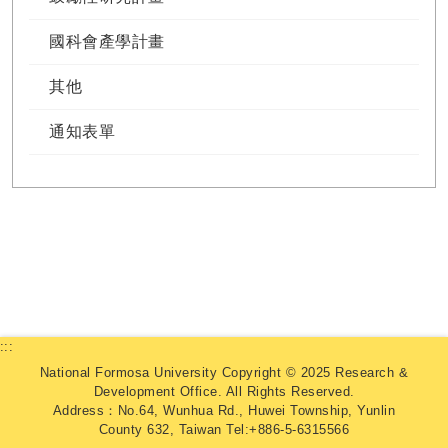
國科會產學計畫
其他
通知表單
:::
National Formosa University Copyright © 2025 Research &
Development Office. All Rights Reserved.
Address：No.64, Wunhua Rd., Huwei Township, Yunlin
County 632, Taiwan Tel:+886-5-6315566