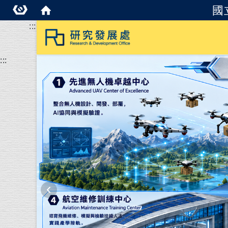
國
:::
:::