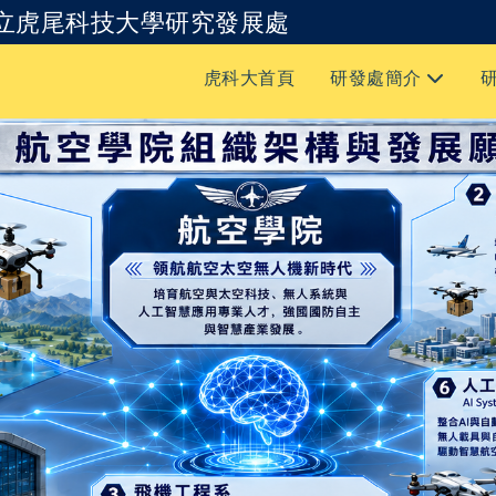
立虎尾科技大學研究發展處
跳到主要內容
虎科大首頁
研發處簡介