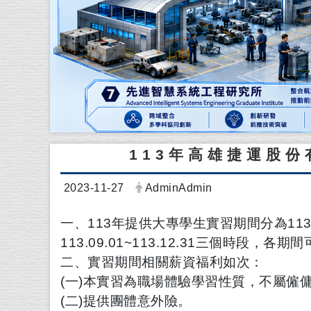
113年高雄捷運股
日期：
發布者：
2023-11-27
AdminAdmin
一、113年提供大專學生實習期間分為113.02.
113.09.01~113.12.31三個時段，
各期間
二、實習期間相關薪資福利如次：
(一)本實習為職場體驗學習性質，不屬僱
(二)提供團體意外險。