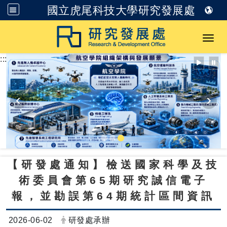
國立虎尾科技大學研究發展處
跳到主要內容
Toggl
:::
【研發處通知】檢送國家科學及技
術委員會第65期研究誠信電子
報，並勘誤第64期統計區間資訊
日期：
發布者：
2026-06-02
研發處承辦