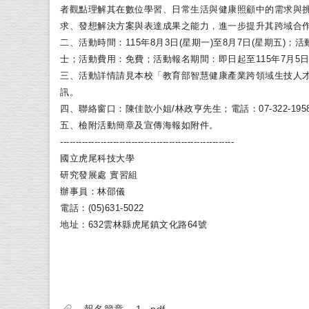
者觀點理解其在數位學習、
日常生活與健康照顧中的需求與
求、
發想解決方案與表達成果之能力，進一步提升其跨域合
二、活動時間：115年8月3日(星期一)至8月7日(星期五)
；活
士；活動費用：免費；活動報名期間：
即日起至115年7月5
三、活動詳情請見本校「
教育部智慧健康產業跨領域生技人才
訊。
四、聯絡窗口：陳佳歆小姐/林政亨先生；電話：07-322-
19
五、檢附活動簡章及宣傳海報如附件。
------------------------------
--------------------------
國立虎尾科技大學
研究發展處 實習組
辦事員：林邵儀
電話：(05)631-5022
地址：632雲林縣虎尾鎮文化路64號