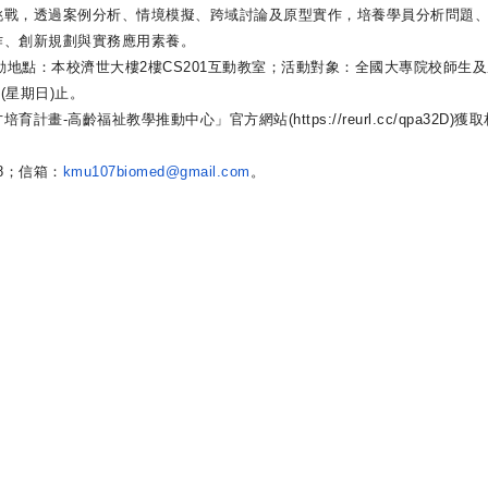
挑戰，透過案例分析、情境模擬、
跨域討論及原型實作，培養學員分析問題
作、
創新規劃與實務應用素養。
動地點：本校濟世大樓2樓CS201互動教室；活動對象：
全國大專院校師生及
日(星期日)止。
培育計畫-
高齡福祉教學推動中心」官方網站(https://reurl.
cc/qpa32D)獲
58；信箱：
kmu107biomed@gmail.com
。