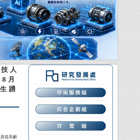
生技人
至8月
學生踴
學員從高齡