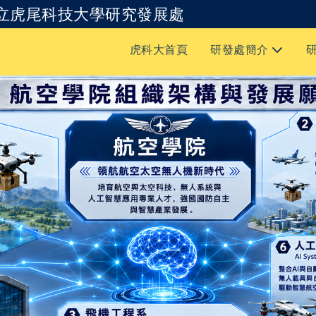
立虎尾科技大學研究發展處
跳到主要內容
虎科大首頁
研發處簡介