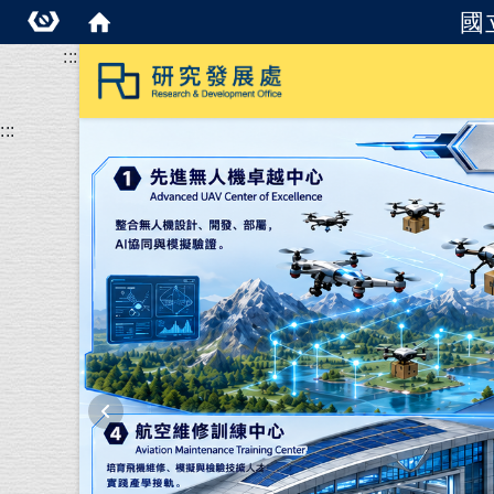
國
:::
:::