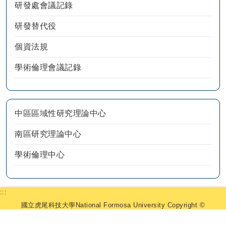
研發處會議記錄
研發替代役
個資法規
學術倫理會議記錄
中區區域性研究理論中心
南區研究理論中心
學術倫理中心
:::
國立虎尾科技大學National Formosa University Copyright ©
2025 研究發展處. All Rights Reserved.
632雲林縣虎尾鎮文化路64號 聯絡電話05-6315566