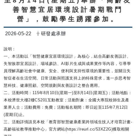
至8月14日(星期五)舉辦「高齡友
善智慧宜居環境設計暑期戰鬥
營」，鼓勵學生踴躍參加。
日期：
發布者：
2026-05-22
研發處承辦
說明：
一、本活動以「智慧健康宜居環境設計」為核心，
結合高齡友善設計、
失智族群宜居設計、場域參訪、
AI影片生成與成果實作等內容，引導學
員理解高齡社會中健康、
安全、便利與支持性環境的重要性，並關注失
智症者在生活空間、
日常活動與照護支持上的特殊需求，進一步思考智
慧科技、
健康照顧、空間規劃與友善設計之整合應用。
二、活動時間：115年8月10日(星期一)至8月14日(
星期五)；活動地點：
本校濟世大樓2樓CS201互動教室；
活動對象：全國大專院校師生及產
業界人士；活動費用：免費；
活動報名期間：即日起至115年7月12日
(星期日)止。
三、活動詳情請見本校「
教育部智慧健康產業跨領域生技人才培育計畫-
高齡福祉教學推動中心」官方網站(https://reurl.
cc/53XZ2G)獲取相關