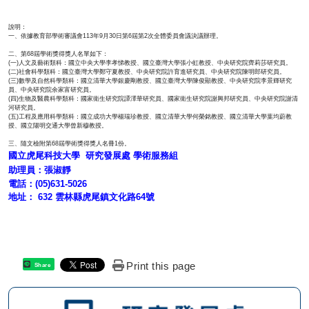
說明：
一、
依據教育部學術審議會113年9月30日第6屆第2次全體委員會
議決議辦理。
二、第68屆學術獎得獎人名單如下：
(一)人文及藝術類科：國立中央大學李孝悌教授、
國立臺灣大學張小虹教授、中央研究院齊莉莎研究員。
(二)社會科學類科：國立臺灣大學鄭守夏教授、
中央研究院許育進研究員、中央研究院陳明郎研究員。
(三)數學及自然科學類科：國立清華大學銀慶剛教授、
國立臺灣大學陳俊顯教授、中央研究院李景輝研究
員、
中央研究院余家富研究員。
(四)生物及醫農科學類科：國家衛生研究院譚澤華研究員、
國家衛生研究院謝興邦研究員、中央研究院謝清
河研究員。
(五)工程及應用科學類科：國立成功大學楊瑞珍教授、
國立清華大學何榮銘教授、國立清華大學葉均蔚教
授、
國立陽明交通大學曾新穆教授。
三、隨文檢附第68屆學術獎得獎人名冊1份。
國立虎尾科技大學
研究發展處
學術服務組
助理員：張淑靜
電話：(05)631-5026
地址
：
632 雲林縣虎尾鎮文化路64號
Print this page
Share