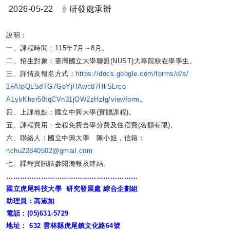
日期：
發布者：
2026-05-22
研發處承辦
說明：
一、課程時間：115年7月～8月。
二、招生對象：臺灣國立大學聯盟(NUST)大專院校在學學生。
三、詳情及報名方式：
https://docs.google.
com/forms/d/e/
1FAIpQLSdTG7GoYjHAwc87HliSLrco
ALykKher50tqCVn31jOW2zHzlg/
viewform
。
四、上課地點：國立中興大學(實體課程)。
五、課程費用：全程免費含學分費及住宿費(名額有限)。
六、聯絡人：國立中興大學 陳小姐，信箱：
nchu22840502@gmail.com
七、課程資訊請參閱海報及連結。
…………………………………………………
國立虎尾科技大學
研究發展處
綜合企劃組
助理員：高淑如
電話：
(05)631-5729
地址：
632
雲林縣虎尾鎮文化路
64
號