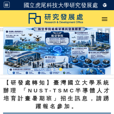
國立虎尾科技大學研究發展處
跳到主要內容
Toggl
:::
【研發處轉知】臺灣國立大學系統
辦理
「
NUST-TSMC
半導體人才
培育計畫暑期班」招生訊息，請踴
躍報名參加。