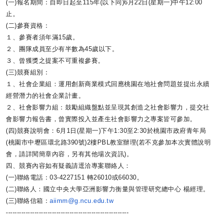
(一)報名期間：自即日起至115年(以下同)6月22日(
星期一)中午12:00
止。
(二)參賽資格：
１、參賽者須年滿15歲。
２、團隊成員至少有半數為45歲以下。
３、曾獲獎之提案不可重複參賽。
(三)競賽組別：
１、社會企業組：
運用創新商業模式回應桃園在地社會問題並提出永續
經營潛力的社會
企業計畫。
２、社會影響力組：鼓勵組織盤點並呈現其創造之社會影響力，
提交社
會影響力報告書，
曾實際投入並產生社會影響力之專案皆可參加。
(四)競賽說明會：6月1日(星期一)下午1:30至2:
30於桃園市政府青年局
(桃園市中壢區環北路390號)
2樓PBL教室辦理(若不克參加本次實體說明
會，
請詳閱簡章內容，另有其他場次資訊)。
四、競賽內容如有疑義請逕洽專案聯絡人：
(一)聯絡電話：03-4227151 轉26010或66030。
(二)聯絡人：國立中央大學亞洲影響力衡量與管理研究總中心 楊經理。
(三)聯絡信箱：
aiimm@g.ncu.edu.tw
------------------------------
--------------------------