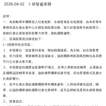
日期：
發布者：
2026-06-02
研發處承辦
說明：
一、為鼓勵青年團隊投入社會創新、永續發展及在地實踐，
由本府青年
事務局及社會企業中心主辦旨揭競賽活動，
致力於發掘青年創新潛力，
推動社會企業發展與影響力管理，
接軌國際趨勢。
二、旨揭競賽資訊摘述如下：
(一)競賽特色及亮點：
１、本競賽以「從提案到落地、聯結桃園議題」為主軸，
結合競賽獎
金、培力課程、專業輔導及資源媒合，
協助團隊將創新構想轉化為具體
可行之社會企業方案。
２、本競賽提供總獎金新臺幣57萬元，並導入專業師資輔導、
企業媒合
及國際認證輔導等資源，協助優秀團隊拓展市場、
深化營運模式及擴大
社會影響力。
３、其中社會企業組優勝團隊將有機會參與「人與地球優先認證」
輔
導，以協助團隊接軌國際社會企業標準，
提升品牌能見度與永續發展能
量。
三、競賽資訊：