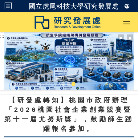
國立虎尾科技大學研究發展處
跳到主要內容
Toggl
:::
【研發處轉知】桃園市政府辦理
「2026桃園社會企業創業競賽暨
第十一屆尤努斯獎」，鼓勵師生踴
躍報名參加。