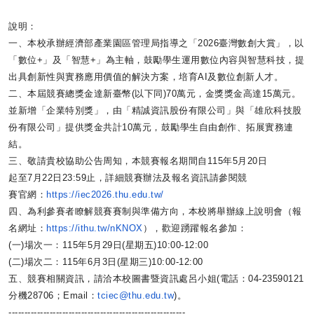
說明：
一、本校承辦經濟部產業園區管理局指導之「
2026臺灣數創大賞」，以
「數位+」及「智慧+」為主軸，
鼓勵學生運用數位內容與智慧科技，
提
出具創新性與實務應用價值的解決方案，
培育AI及數位創新人才。
二、本屆競賽總獎金達新臺幣(以下同)70萬元，
金獎獎金高達15萬元。
並新增「企業特別獎」，由「
精誠資訊股份有限公司」與「雄欣科技股
份有限公司」
提供獎金共計10萬元，鼓勵學生自由創作、拓展實務連
結。
三、敬請貴校協助公告周知，本競賽報名期間自115年5月20日
起至7月22日23:59止，詳細競賽辦法及報名資訊請參閱競
賽官網：
https://iec2026.thu.edu.
tw/
四、為利參賽者瞭解競賽賽制與準備方向，本校將舉辦線上說明會（
報
名網址：
https://ithu.tw/nKNOX
），
歡迎踴躍報名參加：
(一)場次一：115年5月29日(星期五)10:00-12:
00
(二)場次二：115年6月3日(星期三)10:00-12:
00
五、競賽相關資訊，請洽本校圖書暨資訊處呂小姐(電話：04-
23590121
分機28706；Email：
tciec@
thu.edu.tw
)。
------------------------------
--------------------------