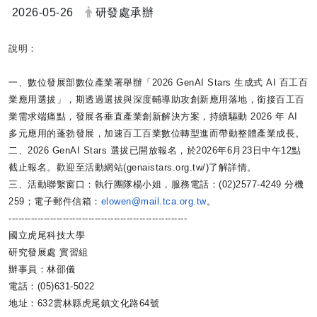
日期：
發布者：
2026-05-26
研發處承辦
說明：
一、數位發展部數位產業署舉辦「2026 GenAI Stars 生成式 AI 百工百
業應用選拔」，期透過選拔與深度輔導助攻創新應用落地，
銜接百工百
業需求端痛點，發展各垂直產業創新解決方案，持續驅動 2026 年 AI
多元應用的蓬勃發展，
加速百工百業數位轉型進而帶動整體產業成長。
二、2026 GenAI Stars 選拔已開放報名，於2026年6月23日中午12點
截止報名。
歡迎至活動網站(genaistars.org.tw/)
了解詳情。
三、活動聯繫窗口：執行團隊楊小姐，服務電話：(02)
2577-4249 分機
259；電子郵件信箱：
elowen@mail.tca.
org.tw
。
------------------------------
--------------------------
國立虎尾科技大學
研究發展處 實習組
辦事員：林邵儀
電話：(05)631-5022
地址：632雲林縣虎尾鎮文化路64號