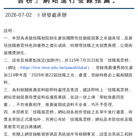
雲榜」網站進行登錄推薦。
日期：
發布者：
2026-07-02
研發處承辦
說明：
一、本部為表揚技職校院師生參加國際性技藝能競賽之卓越表現，
及展
現技職教育特色與優勢之傑出成就，特辦理技職之光頒獎典禮，
公開表
揚獲獎師生。
二、請依旨揭要點規定(如附件)，於115年7月31日前至「
技職風雲榜」
（網址：
https://me.moe.edu.
tw/award/data/
），
登錄推薦優秀師生參
加114學年度「
2026年第22屆技職之光」遴選，登錄時務必上載相關資
料。
三、為利相關推薦資料能即時處理及查證，建請即時上「
技職風雲榜」
網站登錄競賽得獎資料或優異事蹟，並請一併上傳「
學校推薦同意
書」，不符推薦程序、推薦逾期或資料不全者，
均不予受理。
四、本部將至「技職風雲榜」網站就各校所登錄之名單中進行遴選，
得
獎名單除正式通知外，另將公布於「技職風雲榜」
網站及本部技術及職
業教育司資訊傳播網。
五、有關上網登錄帳號密碼及系統操作等相關事宜，
請逕洽系統工程師