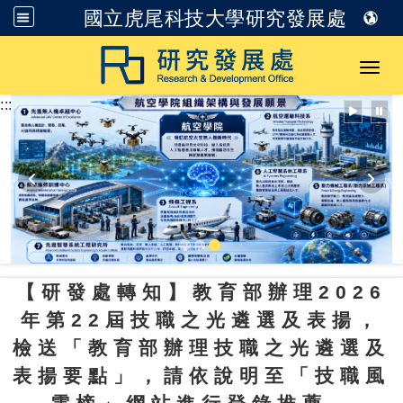
國立虎尾科技大學研究發展處
跳到主要內容
Toggl
:::
【研發處轉知】教育部辦理2026
年第22屆技職之光遴選及表揚，
檢送「教育部辦理技職之光遴選及
表揚要點」，請依說明至「技職風