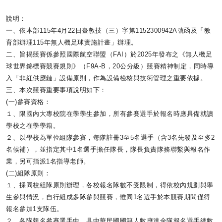
說明：
一、依本部115年4月22日臺教技（三）
字第1152300942A號函及「
教
育部辦理115年無人機足球實施計畫」辦理。
二、旨揭競賽係參照國際航空聯盟（FAI）於2025年發布之《
無人機足
球世界錦標賽競賽規則》（F9A-B，20公分級）
競賽精神制定，同時導
入「非紅供應鏈」設備原則，
作為設備檢核與技術管理之重要依據。
三、本次競賽重要事項說明如下：
(一)參賽資格：
１、限國內大專校院在學學生參加，
所有參賽選手於報名時應具備就讀
學校之在學學籍。
２、以學校為單位組隊參賽，每隊註冊3至5名選手（
含3名先發及至多2
名候補），並指定其中1名選手擔任隊長，
隊長負責隊務聯繫與報名作
業，另可指派1名指導老師。
(二)組隊原則：
１、採同校組隊原則辦理，各校報名隊數不受限制，
得依校內規劃與學
生參與情況，自行組成多隊參與競賽，
惟同1名選手於本競賽期間僅得
報名參加1支隊伍。
２、各隊報名參賽選手中，
具中華民國國籍人數應達全隊報名選手總數