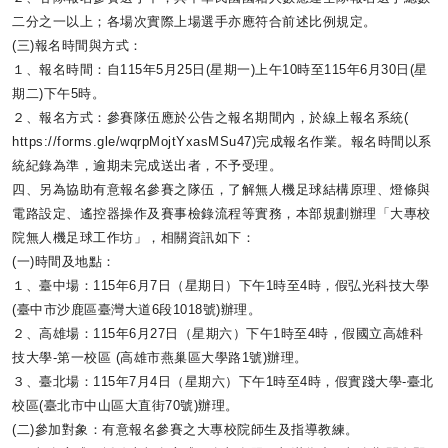
二分之一以上；
各場次實際上場選手亦應符合前述比例規定。
(三)報名時間與方式：
１、報名時間：自115年5月25日(星期一)
上午10時至115年6月30日(星
期二)下午5時。
２、報名方式：參賽隊伍應於公告之報名期間內，於線上報名系統(
https://forms.gle/
wqrpMojtYxasMSu47)完成報名作業。
報名時間以系
統紀錄為準，逾期未完成送出者，不予受理。
四、另為協助有意報名參賽之隊伍，了解無人機足球結構原理、
燈條與
電路設定、遙控器操作及賽事檢錄流程等實務，
本部規劃辦理「大專校
院無人機足球工作坊」，相關資訊如下：
(一)時間及地點：
１、臺中場：115年6月7日（星期日）下午1時至4時，
假弘光科技大學
(臺中市沙鹿區臺灣大道6段1018號)辦理。
２、高雄場：115年6月27日（星期六）下午1時至4時，
假國立高雄科
技大學-第一校區 (高雄市燕巢區大學路1號)辦理。
３、臺北場：115年7月4日（星期六）下午1時至4時，
假實踐大學-臺北
校區(臺北市中山區大直街70號)辦理。
(二)參加對象：有意報名參賽之大專校院師生及指導教練。