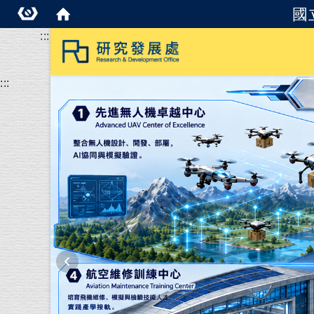
國
:::
:::