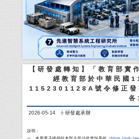
【研發處轉知】「教育部實
經教育部於中華民國1
1152301128A號令修
各
日期：
發布者：
2026-05-14
研發處承辦
說明：
一、本案電子檔得於本部主管法規查詢系統（
https://
edu.la