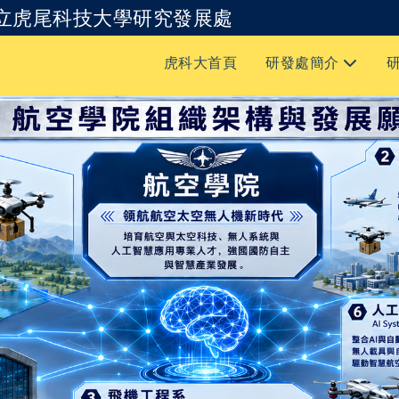
立虎尾科技大學研究發展處
跳到主要內容
虎科大首頁
研發處簡介