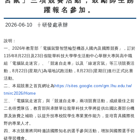
宮鼠」三項競賽活動，鼓勵師生踴
躍報名參加。
日期：
發布者：
2026-06-10
研發處承辦
說明：
一、2026年教育部「電腦鼠暨智慧輪型機器人國內及國際競賽」
，
訂於
115年8月22日及23日假龍華科技大學學生活動中心舉辦
大專與高中職
組「電腦鼠走迷宮」、「競速自走車」以及「
線迷宮鼠」等三項競賽活
動，8月22日(星期六)
為場地試跑活動，8月23日(星期日)進行正式比賽
活動。
二、本屆競賽之首頁網址為
https://sites.
google.com/gm.lhu.edu.tw/
tmirc2026/Home
三、「電腦鼠走迷宮」與「競速自走車」兩項競賽活動，
成績最佳之前
二名得獎隊伍，
教育部與承辦單位龍華科技大學將提供出國比賽部分機
票及旅費之補
助，以提升技專校院學生專業實作能力，
並培育具國際視
野的專業人才。
四、本次競賽將同時邀請國際知名的選手參與活動，
增加與國際選手切
磋學習機會。