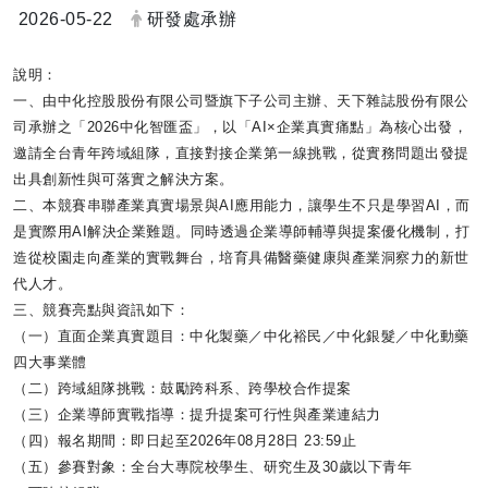
日期：
發布者：
2026-05-22
研發處承辦
說明：
一、由中化控股股份有限公司暨旗下子公司主辦、
天下雜誌股份有限公
司承辦之「2026中化智匯盃」，以「AI×
企業真實痛點」為核心出發，
邀請全台青年跨域組隊，
直接對接企業第一線挑戰，
從實務問題出發提
出具創新性與可落實之解決方案。
二、本競賽串聯產業真實場景與AI應用能力，
讓學生不只是學習AI，而
是實際用AI解決企業難題。
同時透過企業導師輔導與提案優化機制，
打
造從校園走向產業的實戰舞台，
培育具備醫藥健康與產業洞察力的新世
代人才。
三、競賽亮點與資訊如下：
（一）直面企業真實題目：中化製藥／中化裕民／中化銀髮／
中化動藥
四大事業體
（二）跨域組隊挑戰：鼓勵跨科系、跨學校合作提案
（三）企業導師實戰指導：提升提案可行性與產業連結力
（四）報名期間：即日起至2026年08月28日 23:59止
（五）參賽對象：全台大專院校學生、研究生及30歲以下青年