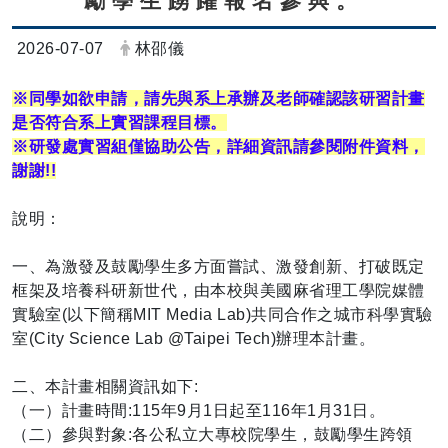
勵學生踴躍報名參與。
日期：
發布者：
2026-07-07
林邵儀
※同學如欲申請，請先與系上承辦及老師確認該研習計畫
是否符合系上實習課程目標。
※研發處實習組僅協助公告，詳細資訊請參閱附件資料，
謝謝!!
說明：
一、為激發及鼓勵學生多方面嘗試、激發創新、打破既定
框架及培養科研新世代，由本校與美國麻省理工學院媒體
實驗室(以下簡稱MIT Media Lab)共同合作之城市科學實驗
室(City Science Lab @Taipei Tech)辦理本計畫。
二、本計畫相關資訊如下:
（一）計畫時間:115年9月1日起至116年1月31日。
（二）參與對象:各公私立大專校院學生，鼓勵學生跨領