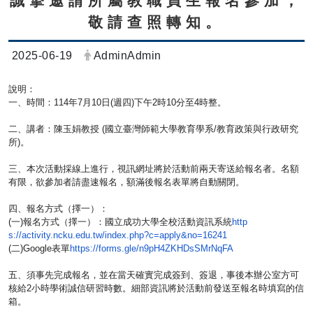
誠摯邀請所屬教職員生報名參加，
敬請查照轉知。
日期：
發布者：
2025-06-19
AdminAdmin
說明：
一、時間：114年7月10日(週四)下午2時10分至4時整。
二、講者：陳玉娟教授 (國立臺灣師範大學教育學系/教育政策與行政研究
所)。
三、本次活動採線上進行，視訊網址將於活動前兩天寄送給報名者。
名額
有限，欲參加者請盡速報名，額滿後報名表單將自動關閉。
四、報名方式（擇一）：
(一)報名方式（擇一）：國立成功大學全校活動資訊系統
http
連結
s://activity.ncku.edu.tw/
index.php?c=apply&no=16241
(二)Google表單
https://forms.gle/
n9pH4ZKHDsSMrNqFA
五、須事先完成報名，並在當天確實完成簽到、簽退，
事後本辦公室方可
核給2小時學術誠信研習時數。
細部資訊將於活動前發送至報名時填寫的信
箱。