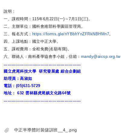
說明：
一、課程時間：115年6月22日(一)～7月1日(三)。
二、主辦單位：國科會南部科學園區管理局。
三、報名方式：
https://forms.gle/
nYBbhYnZFRkNBHMn7
。
四、上課地點：國立中正大學。
五、課程費用：全程免費(名額有限)。
六、聯絡人：南科產學協會李小姐，信箱：
mandy@
aicsp.org.tw
…………………………………………………
國立虎尾科技大學
研究發展處
綜合企劃組
助理員：高淑如
電話：
(05)631-5729
地址：
632
雲林縣虎尾鎮文化路
64
號
…………………………………………………
中正半導體封裝儲訓班__4_.png