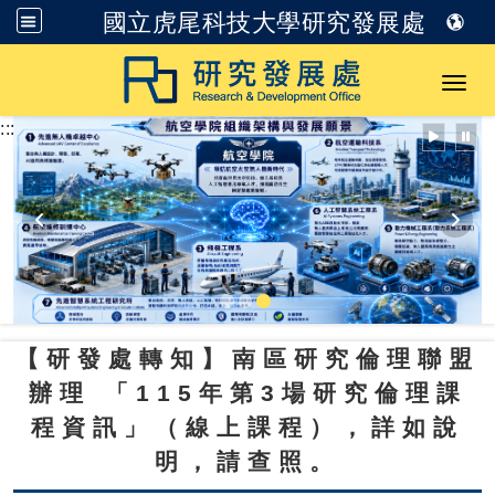
國立虎尾科技大學研究發展處
跳到主要內容
Toggl
:::
【研發處轉知】南區研究倫理聯盟
辦理
「
115
年第
3
場研究倫理課
程資訊」（線上課程），詳如說
明，請查照。