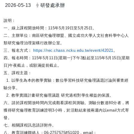
日期：
發布者：
2026-05-13
研發處承辦
說明：
一、線上課程開放時間：115年5月19日至5月25日。
二、主辦單位：南區研究倫理聯盟、
國立成功大學人文社會科學中心人
類研究倫理治理架構行政辦公室。
三、報名方式：
https://rec.chass.ncku.edu.tw/
event/42021
。
四、報名時間：115年5月11日(星期一)下午3點起至115
年5月15日(星期
日)午夜截止，或額滿提前截止。
五、課程主題：
1.
以學生為本的教學實驗：
數位學習科技研究倫理議題討論與審查經
驗分享。
2.
教學實踐計畫研究倫理議題 研究過程對學生權益的保護。
六、請於課程開放時間內完成觀看課程與測驗。測驗分數達80分者
，將
獲得研究倫理教育訓練證明3小時，於活動結束後兩週內以em
ail方式寄
發。
七、相關課程訊息請詳附件。
八、教育訓練聯絡人：06-2757575#51020，ema
il：