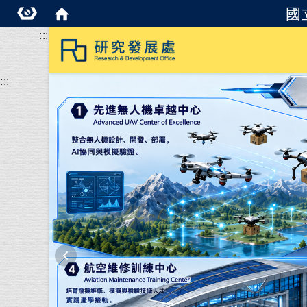
國
:::
:::