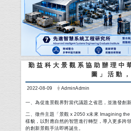
勤益科大景觀系協助辦理中
圖」活動
日期：
發布者：
2022-08-09
AdminAdmin
一、為促進景觀界對當代議題之省思，並激發創
二、徵件主題「景觀 x 2050 x未來 Imagining t
樣貌，以對應自然的智慧進行轉型，導入更多跨
的創新景觀手法即將誕生。