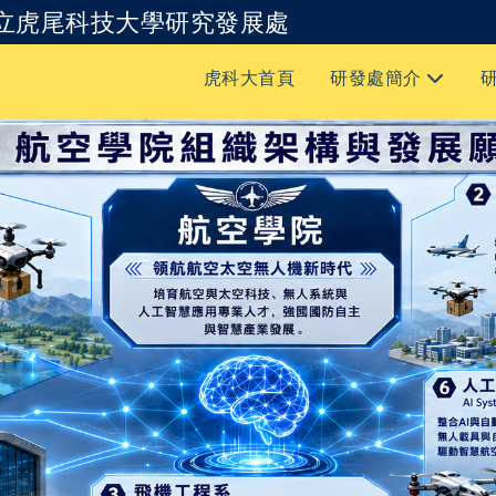
立虎尾科技大學研究發展處
跳到主要內容
虎科大首頁
研發處簡介