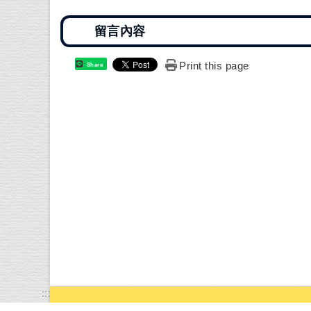
Print this page
Share
:::