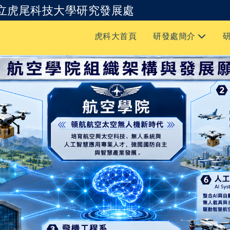
立虎尾科技大學研究發展處
跳到主要內容
虎科大首頁
研發處簡介