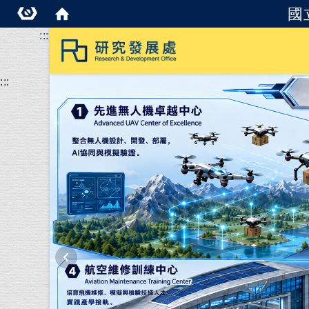
國
:::
:::