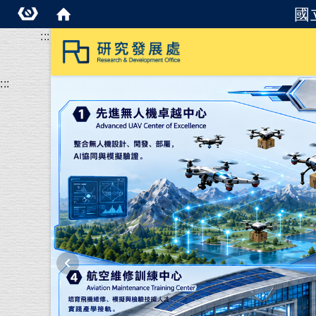
國
:::
:::