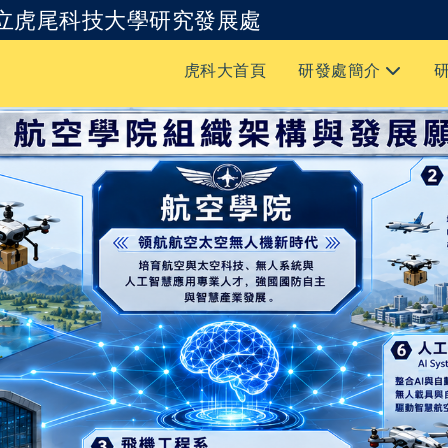
立虎尾科技大學研究發展處
跳到主要內容
虎科大首頁
研發處簡介