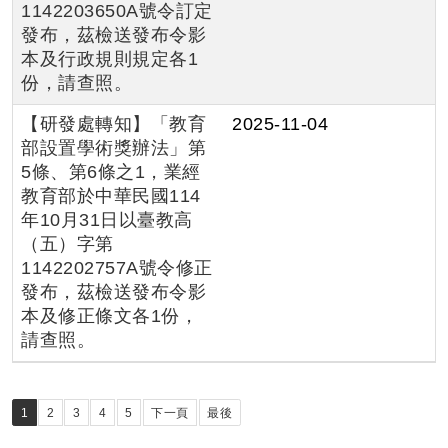
1142203650A號令訂定
發布，茲檢送發布令影
本及行政規則規定各1
份，請查照。
【研發處轉知】「教育
2025-11-04
部設置學術獎辦法」第
5條、第6條之1，業經
教育部於中華民國114
年10月31日以臺教高
（五）字第
1142202757A號令修正
發布，茲檢送發布令影
本及修正條文各1份，
請查照。
1
2
3
4
5
下一頁
最後