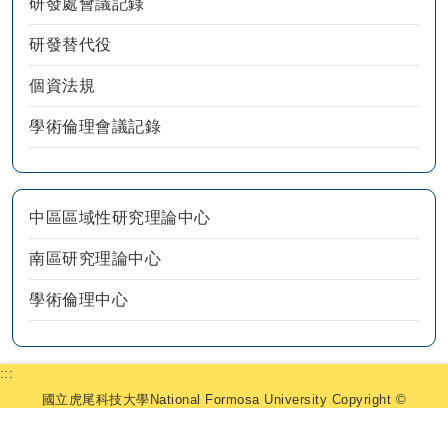
研發處會議記錄
研發替代役
個資法規
學術倫理會議記錄
中區區域性研究理論中心
南區研究理論中心
學術倫理中心
:::
國立虎尾科技大學National Formosa University Copyright ©
2025 研究發展處. All Rights Reserved.
632雲林縣虎尾鎮文化路64號 聯絡電話05-6315566